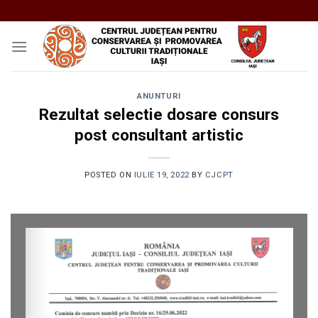
Skip
to
content
ANUNTURI
Rezultat selectie dosare consurs
post consultant artistic
POSTED ON
IULIE 19, 2022
BY
CJCPT