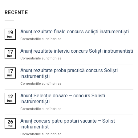
RECENTE
Anunț rezultate finale concurs soliști instrumentiști
19
iun.
pentru
Comentariile sunt închise
Anunț
rezultate
Anunț rezultate interviu concurs Soliști instrumentiști
17
finale
iun.
pentru
Comentariile sunt închise
concurs
Anunț
soliști
rezultate
Anunț rezultate proba practică concurs Soliști
instrumentiști
17
interviu
iun.
instrumentiști
concurs
pentru
Comentariile sunt închise
Soliști
Anunț
instrumentiști
rezultate
Anunț Selecție dosare – concurs Soliști
12
proba
iun.
instrumentiști
practică
pentru
Comentariile sunt închise
concurs
Anunț
Soliști
Selecție
Anunț concurs patru posturi vacante – Solist
instrumentiști
26
dosare
mai
instrumentist
–
pentru
Comentariile sunt închise
concurs