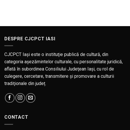
Anunț
Soliști
concurs
instrumentiști
patru
posturi
vacante
–
Solist
instrumentist
DESPRE CJCPCT IASI
CJCPCT Iaşi este o instituţie publică de cultură, din
categoria aşezămintelor culturale, cu personalitate juridică,
aflată în subordinea Consiliului Judeţean Iaşi, cu rol de
culegere, cercetare, transmitere şi promovare a culturii
tradiţionale din județ.
CONTACT