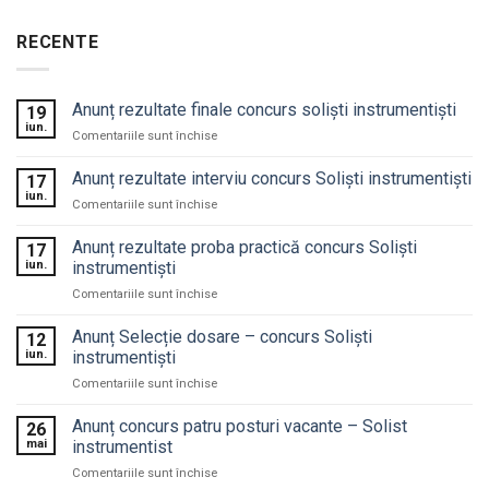
RECENTE
Anunț rezultate finale concurs soliști instrumentiști
19
iun.
pentru
Comentariile sunt închise
Anunț
rezultate
Anunț rezultate interviu concurs Soliști instrumentiști
17
finale
iun.
pentru
Comentariile sunt închise
concurs
Anunț
soliști
rezultate
Anunț rezultate proba practică concurs Soliști
instrumentiști
17
interviu
iun.
instrumentiști
concurs
pentru
Comentariile sunt închise
Soliști
Anunț
instrumentiști
rezultate
Anunț Selecție dosare – concurs Soliști
12
proba
iun.
instrumentiști
practică
pentru
Comentariile sunt închise
concurs
Anunț
Soliști
Selecție
Anunț concurs patru posturi vacante – Solist
instrumentiști
26
dosare
mai
instrumentist
–
pentru
Comentariile sunt închise
concurs