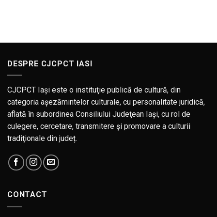
Anunț
Soliști
concurs
instrumentiști
patru
posturi
vacante
–
Solist
instrumentist
DESPRE CJCPCT IASI
CJCPCT Iaşi este o instituţie publică de cultură, din
categoria aşezămintelor culturale, cu personalitate juridică,
aflată în subordinea Consiliului Judeţean Iaşi, cu rol de
culegere, cercetare, transmitere şi promovare a culturii
tradiţionale din județ.
CONTACT