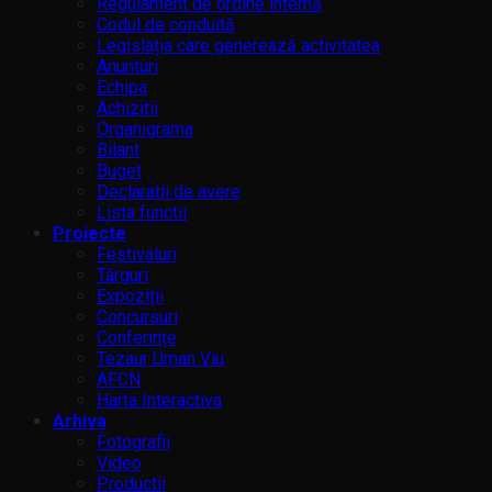
Regulament de ordine internă
Codul de conduită
Legislația care generează activitatea
Anunturi
Echipa
Achizitii
Organigrama
Bilant
Buget
Declaratii de avere
Lista functii
Proiecte
Festivaluri
Târguri
Expoziții
Concursuri
Conferințe
Tezaur Uman Viu
AFCN
Harta Interactiva
Arhiva
Fotografii
Video
Productii