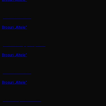
„Iarna in Moldova” 2016
Brosuri „Altele”
„Icoana – credință și tradiție” 2015
Brosuri „Altele”
„Iarna in Moldova” 2025
Brosuri „Altele”
„Sărbătoarea primăverii” – 2025