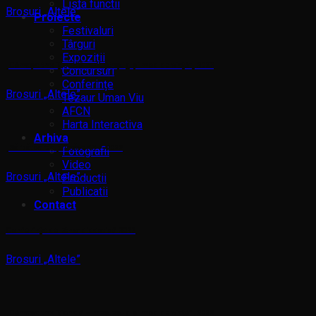
Lista functii
Brosuri „Altele”
Proiecte
Festivaluri
Târguri
Expoziții
„Cămașa tradițională – meșteșug și mod de viață”, 2023
Concursuri
Conferințe
Brosuri „Altele”
Tezaur Uman Viu
AFCN
Harta Interactiva
Arhiva
„Sărbătoarea primăverii” – 2022
Fotografii
Video
Brosuri „Altele”
Productii
Publicatii
Contact
Conferința de Etno-didactică 2022
Brosuri „Altele”
„Cămașa tradițională – meșteșug și mod de viață”, 2022