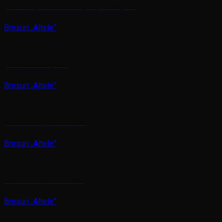
„Din bătrâni, din oameni buni”, ediția a XIV-a, 2021
Brosuri „Altele”
„Iarna în Moldova”, 2022
Brosuri „Altele”
„Sărbătoarea primăverii” – 2020
Brosuri „Altele”
Ucraina Florile prieteniei 2020
Brosuri „Altele”