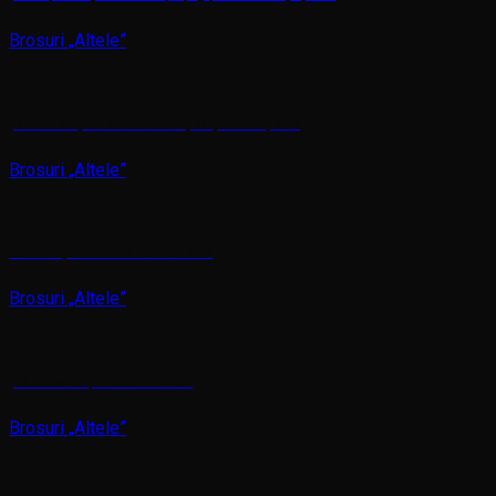
Brosuri „Altele”
„Din bătrâni, din oameni buni”, ediția a XV-a, 2022
Brosuri „Altele”
Conferința de Etno-didactică 2023
Brosuri „Altele”
„Sărbătoarea primăverii” – 2021
Brosuri „Altele”