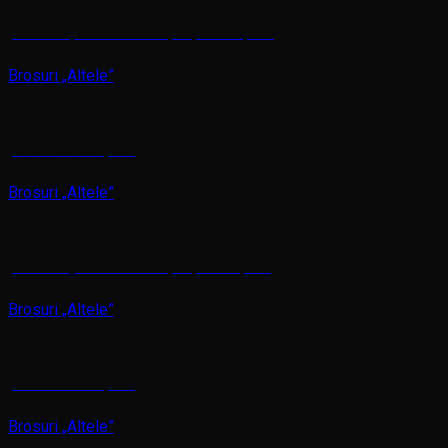
„Din bătrâni, din oameni buni”, ediția a XIII-a, 2020
Brosuri „Altele”
„Iarna în Moldova”, 2021
Brosuri „Altele”
„Din bătrâni, din oameni buni”, ediția a XII-a, 2019
Brosuri „Altele”
„Iarna în Moldova”, 2020
Brosuri „Altele”