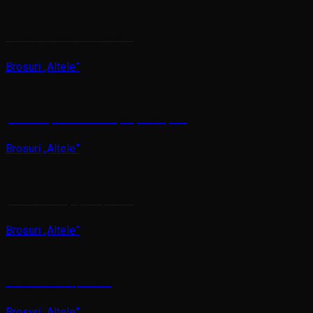
Ilustrate francofone de iarna 2019
Brosuri „Altele”
„Din bătrâni, din oameni buni”, ediția a XI-a, 2018
Brosuri „Altele”
„Icoana – credință și tradiție” 2017
Brosuri „Altele”
Sărbătoare la Heleșteni 2016
Brosuri „Altele”