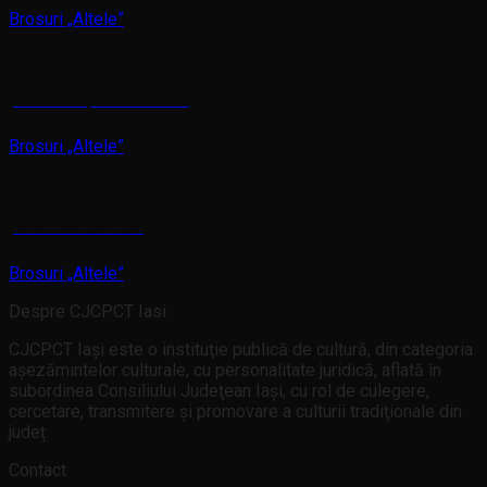
Brosuri „Altele”
„Sărbătoarea primăverii” – 2026
Brosuri „Altele”
„Iarna in Moldova” 2026
Brosuri „Altele”
Despre CJCPCT Iasi
CJCPCT Iaşi este o instituţie publică de cultură, din categoria
aşezămintelor culturale, cu personalitate juridică, aflată în
subordinea Consiliului Judeţean Iaşi, cu rol de culegere,
cercetare, transmitere şi promovare a culturii tradiţionale din
județ.
Contact