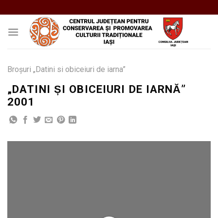
Skip
to
content
Broșuri „Datini si obiceiuri de iarna”
„DATINI ȘI OBICEIURI DE IARNĂ”
2001