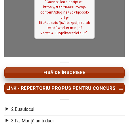
"Cannot load script at:
https://traditii-iasi.ro/wp-
content/plugins/3d-flipbook-
dflip-
lite/assets/js/libs/pdfjs/stab
le/pdf.worker.min.js?
ver=2.4.30&pdfver=default".
FIȘĂ DE ÎNSCRIERE
LINK - REPERTORIU PROPUS PENTRU CONCURS
2.Busuiocul
3.Fa, Mariță un ti duci