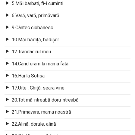
5.Măi barbati, fi-i cuminti
6.Vară, vară, primăvară
9.Cântec ciobănesc
10.Măi bădiță, bădișor
12.Trandacirul meu
14.Când eram la mama fatâ
16.Hai la Sotisa
17.Uite , Ghiță, seara vine
20.Tot mă-ntreabă doru-ntreabă
21.Primavara, mama noastră
22.Alină, dorule, alină