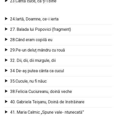
23.Cântă cuce, că ți-i bine
24.Iartă, Doamne, ce-i ierta
27. Balada lui Popovici (fragment)
28.Când eram copilă eu
29.Pe-un deluț mândru cu rouă
32. Dii, dii, dii murgule, dii
34 De-aș putea cânta ca cucul
35.Cucule, nu fi năuc
38.Felicia Cuciureanu, doină veche
40. Gabriela Teișanu, Doină de înstrăinare
41. Maria Calmic „Spune vale- ntunecată”