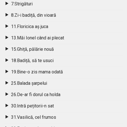
7.Strigături
8.Zi-i badiță, din vioară
11.Floricica aș juca
13.Măi Ionel când ai plecat
15.Ghiță, pălărie nouă
18.Badiță, să te usuci
19.Bine-o zis mama odată
25.Balada șarpelui
26.De-ar fi dorul ca holda
30.Intră pețitorii-n sat
31.Vasilică, cel frumos