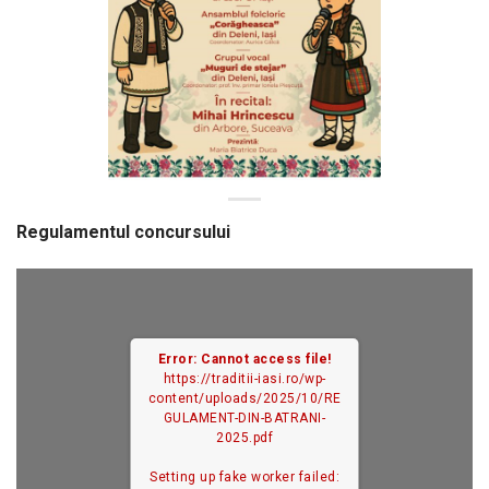
Regulamentul concursului
Error: Cannot access file!
https://traditii-iasi.ro/wp-
content/uploads/2025/10/RE
GULAMENT-DIN-BATRANI-
2025.pdf
Setting up fake worker failed: