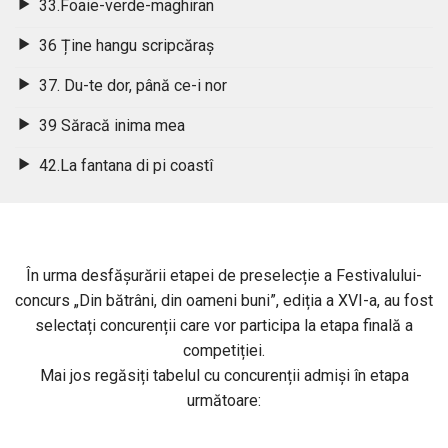
33.Foaie-verde-maghiran
36 Ține hangu scripcăraș
37. Du-te dor, până ce-i nor
39 Săracă inima mea
42.La fantana di pi coastî
În urma desfășurării etapei de preselecție a Festivalului-
concurs „Din bătrâni, din oameni buni”, ediția a XVI-a, au fost
selectați concurenții care vor participa la etapa finală a
competiției.
Mai jos regăsiți tabelul cu concurenții admiși în etapa
următoare: