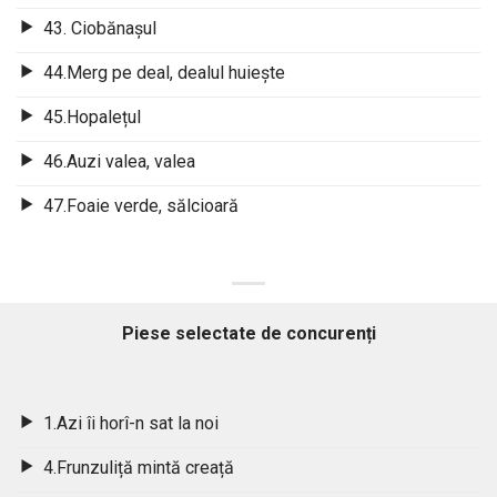
43. Ciobănașul
44.Merg pe deal, dealul huiește
45.Hopalețul
46.Auzi valea, valea
47.Foaie verde, sălcioară
Piese selectate de concurenți
1.Azi îi horî-n sat la noi
4.Frunzuliță mintă creață